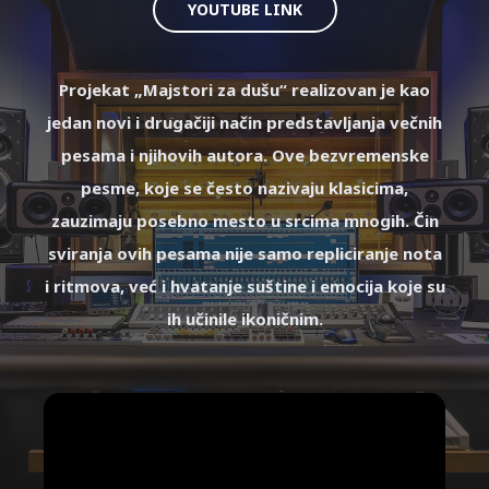
YOUTUBE LINK
Projekat „Majstori za dušu“ realizovan je kao
jedan novi i drugačiji način predstavljanja večnih
pesama i njihovih autora. Ove bezvremenske
pesme, koje se često nazivaju klasicima,
zauzimaju posebno mesto u srcima mnogih. Čin
sviranja ovih pesama nije samo repliciranje nota
i ritmova, već i hvatanje suštine i emocija koje su
ih učinile ikoničnim.