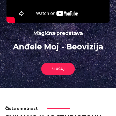
Magična predstava
Anđele Moj - Beovizija
SLUŠAJ
Čista umetnost