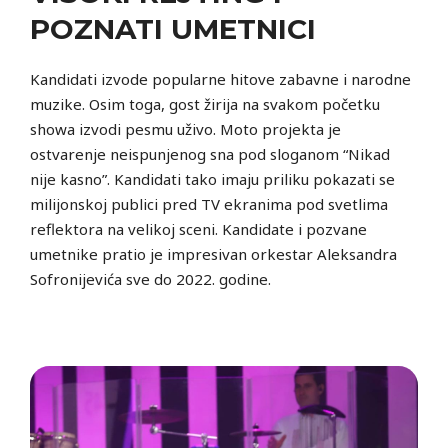
POZNATI UMETNICI
Kandidati izvode popularne hitove zabavne i narodne
muzike. Osim toga, gost žirija na svakom početku
showa izvodi pesmu uživo. Moto projekta je
ostvarenje neispunjenog sna pod sloganom “Nikad
nije kasno”. Kandidati tako imaju priliku pokazati se
milijonskoj publici pred TV ekranima pod svetlima
reflektora na velikoj sceni. Kandidate i pozvane
umetnike pratio je impresivan orkestar Aleksandra
Sofronijevića sve do 2022. godine.