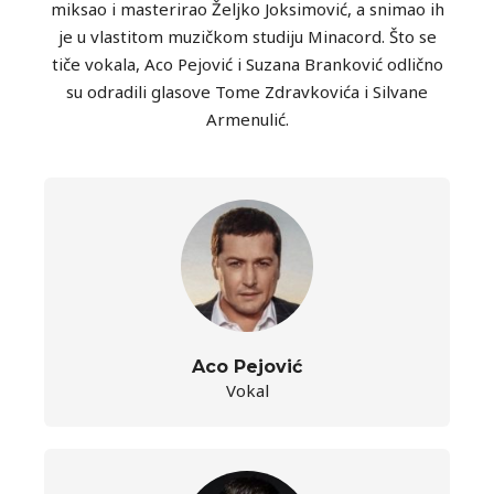
miksao i masterirao Željko Joksimović, a snimao ih
je u vlastitom muzičkom studiju Minacord. Što se
tiče vokala, Aco Pejović i Suzana Branković odlično
su odradili glasove Tome Zdravkovića i Silvane
Armenulić.
Aco Pejović
Vokal