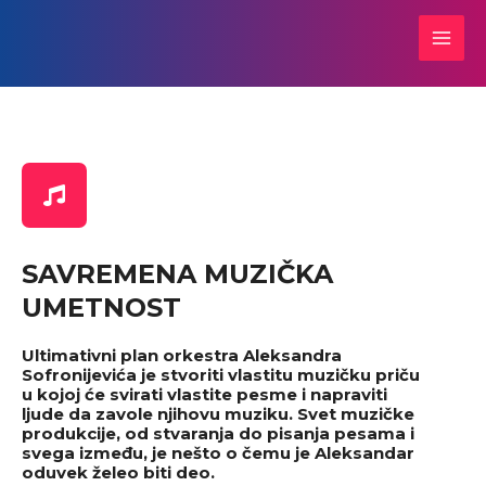
Пређи
MAI
на
MEN
садржај
SAVREMENA MUZIČKA
UMETNOST
Ultimativni plan orkestra Aleksandra
Sofronijevića je stvoriti vlastitu muzičku priču
u kojoj će svirati vlastite pesme i napraviti
ljude da zavole njihovu muziku. Svet muzičke
produkcije, od stvaranja do pisanja pesama i
svega između, je nešto o čemu je Aleksandar
oduvek želeo biti deo.