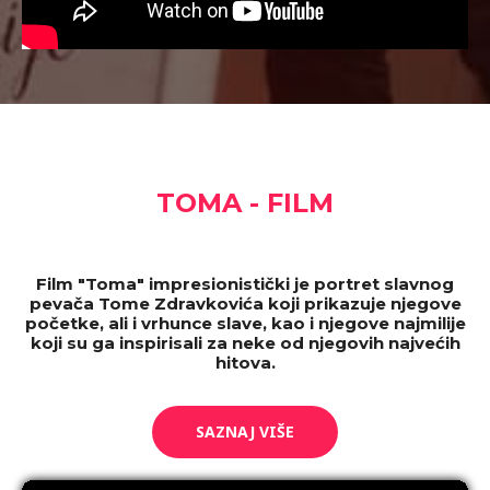
TOMA - FILM
Film "Toma" impresionistički je portret slavnog
pevača Tome Zdravkovića koji prikazuje njegove
početke, ali i vrhunce slave, kao i njegove najmilije
koji su ga inspirisali za neke od njegovih najvećih
hitova.
SAZNAJ VIŠE