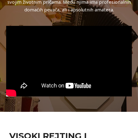
svojim životnim pričama. Među njima ima profesionalnih
domaćih pevača, ali i apsolutnih amatera.
VISOKI REJTING I